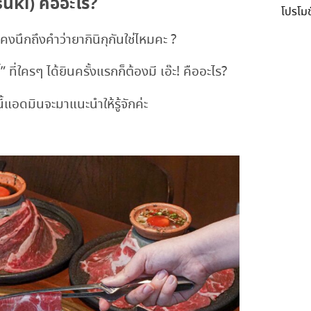
isuki) คืออะไร?
โปรโมช
ๆ คงนึกถึงคำว่ายากินิกุกันใช่ไหมคะ ?
 ที่ใครๆ ได้ยินครั้งแรกก็ต้องมี เอ๊ะ! คืออะไร?
นี้แอดมินจะมาแนะนำให้รู้จักค่ะ