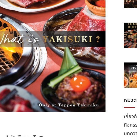
หมวดห
เกี่ยว
กิจกร
บทคว