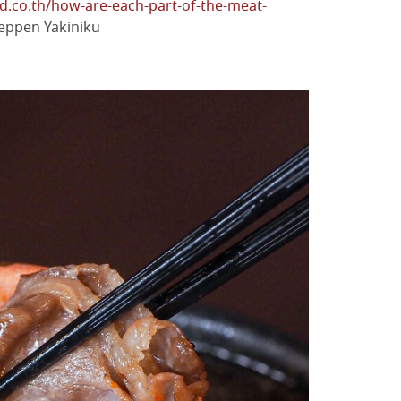
nd.co.th/how-are-each-part-of-the-meat-
่ Teppen Yakiniku