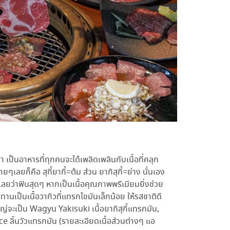
านมา เป็นอาหารที่ทุกคนจะได้เพลิดเพลินกับเนื้อที่คลุก
ๆเลยก็คือ สุกี้ยากี้=ต้ม ส่วน ยากิสุกี้=ย่าง นั่นเอง
ลยว่าฟินสุดๆ หากเป็นเนื้อคุณภาพพรีเมียมยิ่งช่วย
านเป็นเนื้อวากิวที่แทรกไขมันเล็กน้อย ให้รสชาติดี
หญ่จะเป็น
Wagyu Yakisuki เนื้อยากิสุกี้แทรกมัน,
ice ลิ้นวัวแทรกมัน (รายละเอียดเนื้อส่วนต่างๆ แอ