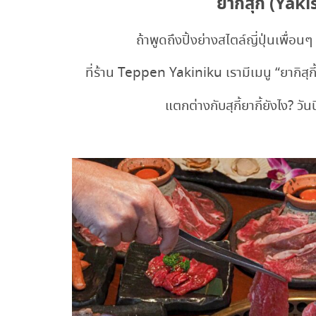
ยากิสุกี้ (Yak
ถ้าพูดถึงปิ้งย่างสไตล์ญี่ปุ่นเพื่อน
ที่ร้าน Teppen Yakiniku เรามีเมนู “ยากิสุกี้”
แตกต่างกับสุกี้ยากี้ยังไง? วัน