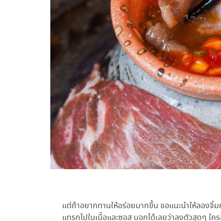
แต่ถ้าอยากทานให้อร่อยมากขึ้น ขอแนะนำให้ลองจิ้ม
แทรกไปในเนื้อและซอส บอกได้เลยว่าลงตัวสุดๆ ใค