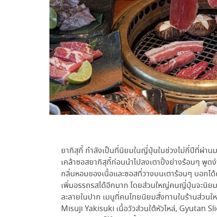
ยากิสุกี้ กำลังเป็นที่นิยมในญี่ปุ่นในช่วงไม่กี่ปีที่ผ่
เคล้าซอสยากิสุกี้ก่อนนำไปลงเตาปิ้งย่างร้อนๆ พูดง่าย
กลิ่นหอมของเนื้อและซอสที่วางบนเตาร้อนๆ บอกได้เ
เพิ่มอรรถรสได้อีกมาก โดยส่วนใหญ่คนญี่ปุ่นจะนิยมท
ละลายในปาก เมนูที่คนไทยนิยมสั่งทานในร้านส่วนใ
Misuji Yakisuki เนื้อวัวส่วนใต้หัวไหล่, Gyutan Sl