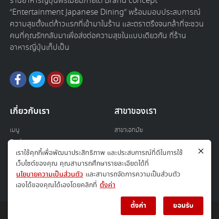
ร้านอาหารญี่ปุ่นพรีเมียมภายใต้ Brand concept
“Entertainment Japanese Dining” พร้อมมอบประสบการณ์
ความสุขตั้งแต่ก้าวแรกที่เข้ามาในร้าน และตราตรึงจนกล้าที่จะชวน
คนที่คุณรักกลับมาเพื่อส่งต่อความสุขในแบบเดียวกัน ที่ร้าน
อาหารญี่ปุ่นเท็ปเป็น
เกี่ยวกับเรา
สาขาของเรา
เมนู
สาขาเอกมัย
ติดต่อเรา
สาขาสาทร
เราใช้คุกกี้เพื่อพัฒนาประสิทธิภาพ และประสบการณ์ที่ดีในการใช้
เกี่ยวกับเรา
สาขาไอคอนสยาม
เว็บไซต์ของคุณ คุณสามารถศึกษารายละเอียดได้ที่
ทำงานกับเรา
สาขาดองกิมอลล์
นโยบายความเป็นส่วนตัว
และสามารถจัดการความเป็นส่วนตัว
สาขาโทกะ สีลม
เองได้ของคุณได้เองโดยคลิกที่
ตั้งค่า
ตั้งค่า
ยอมรับ
COPYRIGHT © 2020 TEPPEN BANGKOK ALL RIGHT RESERVED