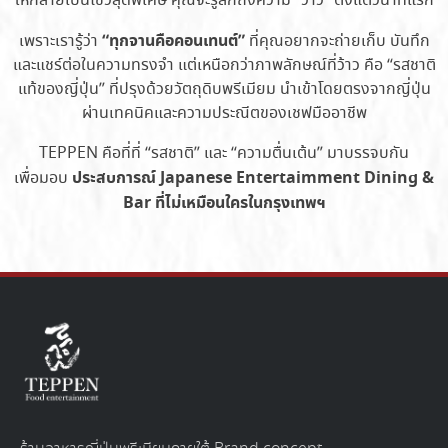
ให้กลายเป็นโชว์สุดพิเศษ คุณจะรู้สึกถึงความ “ว้าว” ตั้งแต่วินาทีแรก
“ทุกจานคือคอนเทนต์”
เพราะเรารู้ว่า
ที่คุณอยากจะถ่ายเก็บ บันทึก
และแชร์ต่อในความทรงจำ แต่เหนือกว่าภาพลักษณ์ที่ว้าว คือ “รสชาติ
แท้ของญี่ปุ่น” ที่ปรุงด้วยวัตถุดิบพรีเมียม นำเข้าโดยตรงจากญี่ปุ่น
ผ่านเทคนิคและความประณีตของเชฟมืออาชีพ
TEPPEN คือที่ที่ “รสชาติ” และ “ความตื่นเต้น” มาบรรจบกัน
ประสบการณ์ Japanese Entertaimment Dining &
เพื่อมอบ
Bar ที่ไม่เหมือนใครในกรุงเทพฯ