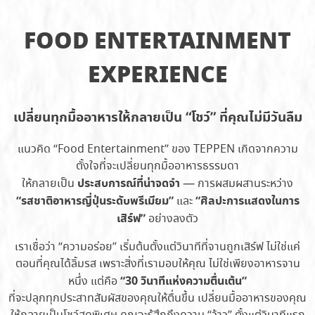
Please wait while flipbook is
DearFlip: Loading PDF 46% ...
FOOD ENTERTAINMENT
loading. For more related
info, FAQs and issues please
refer to
DearFlip WordPress
EXPERIENCE
Flipbook Plugin Help
documentation.
เปลี่ยนทุกมื้ออาหารให้กลายเป็น “โชว์” ที่คุณไม่มีวันลืม
แนวคิด “Food Entertainment” ของ TEPPEN เกิดจากความ
ตั้งใจที่จะเปลี่ยนทุกมื้ออาหารธรรมดา
ประสบการณ์ที่น่าจดจำ
ให้กลายเป็น
— การผสมผสานระหว่าง
“รสชาติอาหารญี่ปุ่นระดับพรีเมียม”
“ศิลปะการแสดงในการ
และ
เสิร์ฟ”
อย่างลงตัว
เราเชื่อว่า “ความอร่อย” เริ่มต้นตั้งแต่วินาทีที่จานถูกเสิร์ฟ ไม่ใช่แค่
ตอนที่คุณได้ลิ้มรส เพราะสิ่งที่เรามอบให้คุณ ไม่ใช่เพียงอาหารจาน
“30 วินาทีแห่งความตื่นเต้น”
หนึ่ง แต่คือ
ที่จะปลุกทุกประสาทสัมผัสของคุณให้ตื่นขึ้น เปลี่ยนมื้ออาหารของคุณ