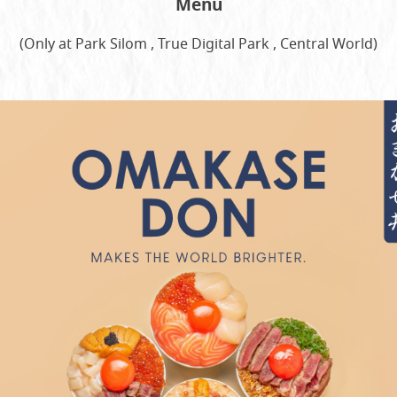
Menu
(Only at Park Silom , True Digital Park , Central World)