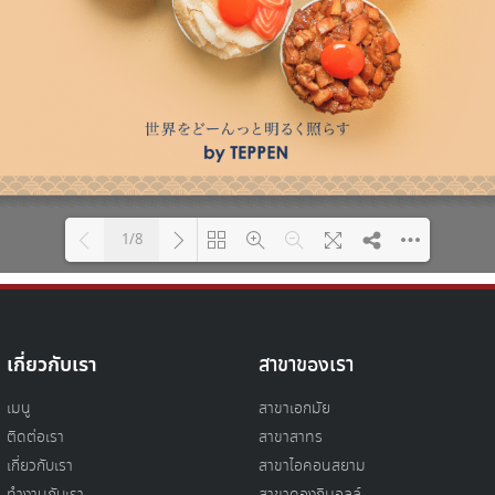
1/8
Please wait while flipbook is
DearFlip: Loading PDF 54% ...
loading. For more related
info, FAQs and issues please
เกี่ยวกับเรา
สาขาของเรา
refer to
DearFlip WordPress
Flipbook Plugin Help
documentation.
เมนู
สาขาเอกมัย
ติดต่อเรา
สาขาสาทร
เกี่ยวกับเรา
สาขาไอคอนสยาม
ทำงานกับเรา
สาขาดองกิมอลล์