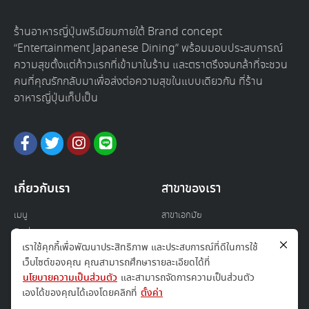
ร้านอาหารญี่ปุ่นพรีเมียมภายใต้ Brand concept
“Entertainment Japanese Dining” พร้อมมอบประสบการณ์
ความสุขตั้งแต่ก้าวแรกที่เข้ามาในร้าน และตราตรึงจนกล้าที่จะชวน
คนที่คุณรักกลับมาเพื่อส่งต่อความสุขในแบบเดียวกัน ที่ร้าน
อาหารญี่ปุ่นเท็ปเป็น
เกี่ยวกับเรา
สาขาของเรา
เมนู
สาขาเอกมัย
ติดต่อเรา
สาขาสาทร
เราใช้คุกกี้เพื่อพัฒนาประสิทธิภาพ และประสบการณ์ที่ดีในการใช้
เกี่ยวกับเรา
สาขาไอคอนสยาม
เว็บไซต์ของคุณ คุณสามารถศึกษารายละเอียดได้ที่
ทำงานกับเรา
สาขาดองกิมอลล์
นโยบายความเป็นส่วนตัว
และสามารถจัดการความเป็นส่วนตัว
สาขาโทกะ สีลม
เองได้ของคุณได้เองโดยคลิกที่
ตั้งค่า