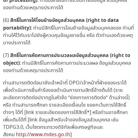
of processing)
: ท่านมีสิทธิ์ในการระงับการใช้ข้อมูล ส่วนบุคคล
ของท่านด้วยเหตุบางประการได้
สิทธิ์ในการให้โอนย้ายข้อมูลส่วนบุคคล (right to data
(6)
portability)
: ท่านมีสิทธิ์ในการโอนย้ายข้อมูลส่วนบุคคลของ ท่านที่
ท่านให้ไว้กับเราไปยังผู้ควบคุมข้อมูลรายอื่น หรือ ตัวท่านเองด้วยเหตุ
บางประการได้
สิทธิ์ในการคัดคานการประมวลผลข้อมูลส่วนบุคคล (right to
(7)
object)
: ท่านมีสิทธิ์ในการคัดคานการประมวลผล ข้อมูลส่วนบุคคล
ของท่านด้วยเหตุบางประการได้
ท่านสามารถติดต่อมายังเจ้าหน้าที่ DPO/เจ้าหน้าที่ฝ่ายของเราได้
เพื่อดำเนินการยื่นคำร้องขอดำเนินการตามสิทธิ์ข้างต้นได้ (ราย
ละเอียดการติดต่อปรากฏในหัวข้อ “ช่องทางการติดต่อ” ด้านล่างนี้)
หรือ ท่านสามารถศึกษา รายละเอียดเงื่อนไข ขอยกเว้นการใช้สิทธิ์
ต่างๆ ได้ที่
[link รายละเอียดของการใช้สิทธิ์*]
หรือท่านอาจศึกษา
เพิ่มเติมได้ที่
[link ข้อมูลสำหรับเจ้าของข้อมูลส่วนบุคคล เช่น
TDPG3.0, เว็บไซตกระทรวงดิจิทัลเพื่อเศรษฐกิจและ
สังคม
http://www.mdes.go.th
]